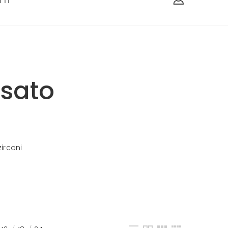
TI
osato
irconi