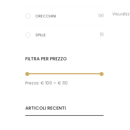
Visualiz
(9)
ORECCHINI
(1)
SPILLE
FILTRA PER PREZZO
P
P
Prezzo:
€ 100
—
€ 110
r
r
e
e
ARTICOLI RECENTI
z
z
z
z