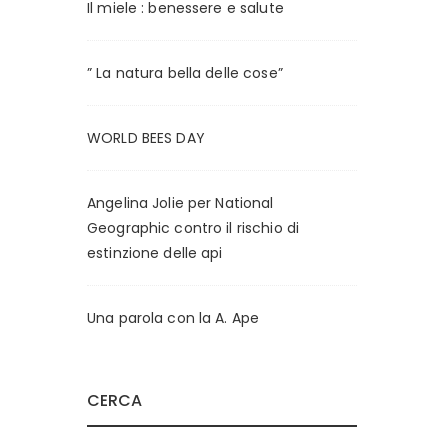
o
o
Il miele : benessere e salute
M
M
i
a
” La natura bella delle cose”
n
x
WORLD BEES DAY
Angelina Jolie per National
Geographic contro il rischio di
estinzione delle api
Una parola con la A. Ape
CERCA