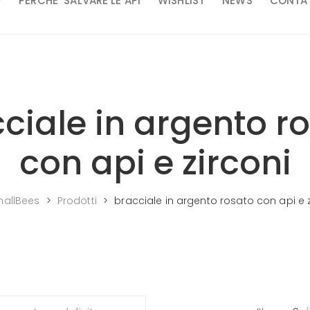
P
PERCHE’ SALVARE LE API
WISHLIST
NEWS
CONTAT
ciale in argento r
con api e zirconi
allBees
>
Prodotti
>
bracciale in argento rosato con api e z