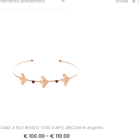
Show
9
CIALE A FILO RIGIDO CON 3 API E ZIRCONI In Argento
F
€
100.00
-
€
110.00