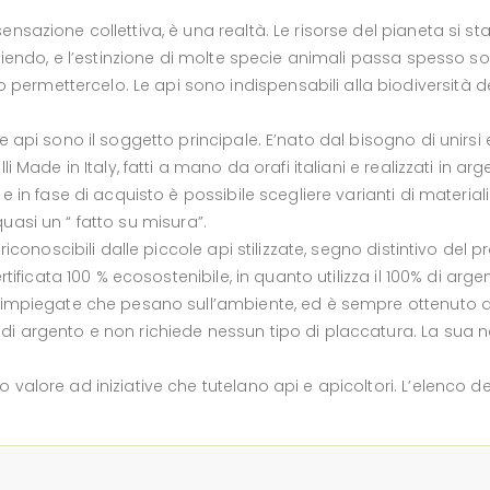
ensazione collettiva, è una realtà. Le risorse del pianeta si 
gliendo, e l’estinzione di molte specie animali passa spesso so
mettercelo. Le api sono indispensabili alla biodiversità del 
api sono il soggetto principale. E’nato dal bisogno di unirsi e c
 Made in Italy, fatti a mano da orafi italiani e realizzati in arg
e in fase di acquisto è possibile scegliere varianti di materiali
 quasi un “ fatto su misura”.
riconoscibili dalle piccole api stilizzate, segno distintivo del p
tificata 100 % ecosostenibile, in quanto utilizza il 100% di argen
e impiegate che pesano sull’ambiente, ed è sempre ottenuto da
i argento e non richiede nessun tipo di placcatura. La sua na
alore ad iniziative che tutelano api e apicoltori. L’elenco dei