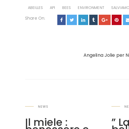
ABEILLES
API
BEES
ENVIRONMENT
SALVIAMO 
Share On:
P
Angelina Jolie per 
o
s
t
n
a
NEWS
N
v
lie
Il miele :
” L
i