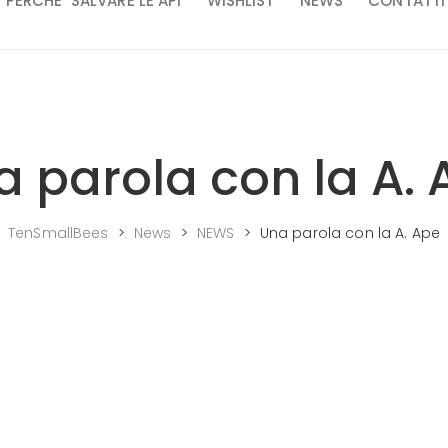
PERCHE’ SALVARE LE API
WISHLIST
NEWS
CONTATTI
a parola con la A. 
TenSmallBees
>
News
>
NEWS
>
Una parola con la A. Ape