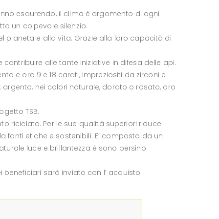
stanno esaurendo, il clima è argomento di ogni
tto un colpevole silenzio.
pianeta e alla vita. Grazie alla loro capacità di
ontribuire alle tante iniziative in difesa delle api.
ento e oro 9 e 18 carati, impreziositi da zirconi e
: argento, nei colori naturale, dorato o rosato, oro
rogetto TSB.
to riciclato. Per le sue qualità superiori riduce
 fonti etiche e sostenibili. E’ composto da un
turale luce e brillantezza è sono persino
 beneficiari sarà inviato con l’ acquisto.