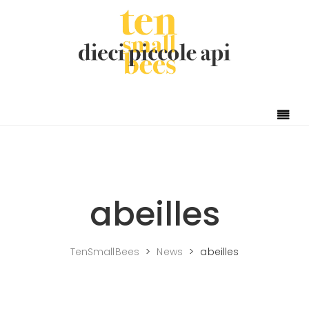
Skip to content
abeilles
TenSmallBees
>
News
>
abeilles