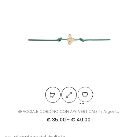
Q
BRACCIALE CORDINO CON APE VERTICALE In Argento
u
F
€
35.00
-
€
40.00
e
a
s