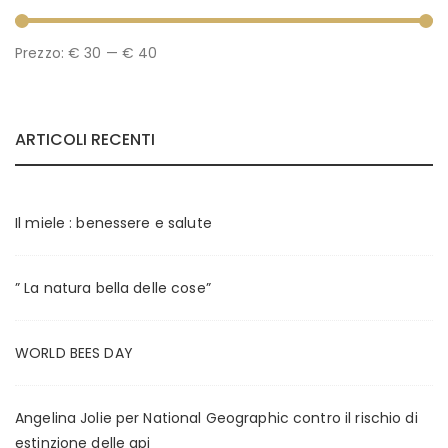
P
P
Prezzo:
€ 30
—
€ 40
r
r
e
e
ARTICOLI RECENTI
z
z
z
z
o
o
Il miele : benessere e salute
M
M
i
a
” La natura bella delle cose”
n
x
WORLD BEES DAY
Angelina Jolie per National Geographic contro il rischio di
estinzione delle api