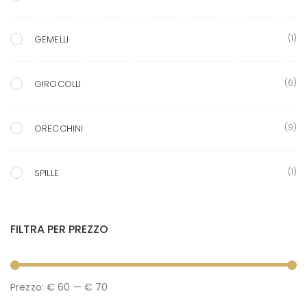
(1)
GEMELLI
(6)
GIROCOLLI
(9)
ORECCHINI
(1)
SPILLE
FILTRA PER PREZZO
P
P
Prezzo:
€ 60
—
€ 70