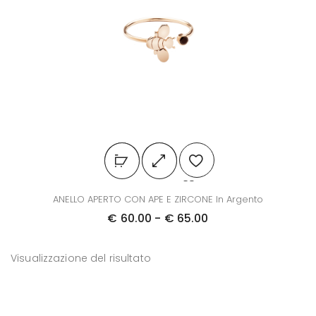
Q
ANELLO APERTO CON APE E ZIRCONE In Argento
u
F
€
60.00
-
€
65.00
e
a
s
s
Visualizzazione del risultato
t
c
o
i
p