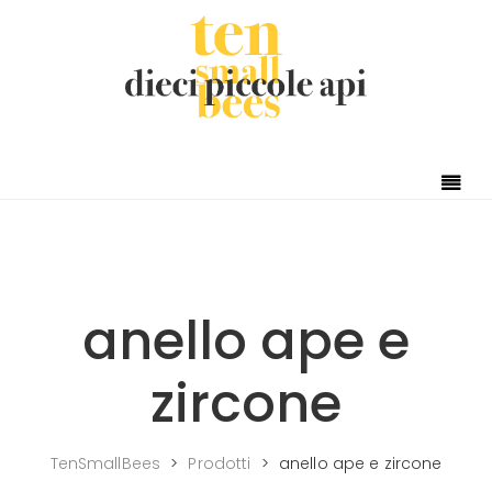
Skip to content
anello ape e
zircone
TenSmallBees
>
Prodotti
>
anello ape e zircone