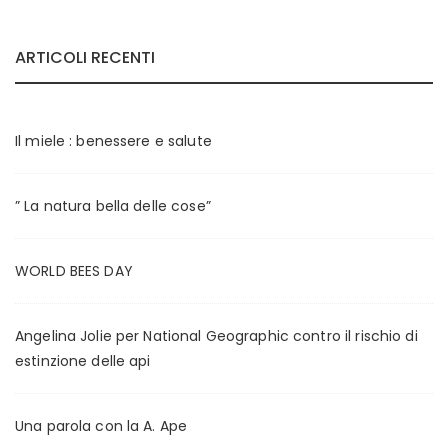
r
r
e
e
ARTICOLI RECENTI
z
z
z
z
o
o
Il miele : benessere e salute
M
M
i
a
” La natura bella delle cose”
n
x
WORLD BEES DAY
Angelina Jolie per National Geographic contro il rischio di
estinzione delle api
Una parola con la A. Ape