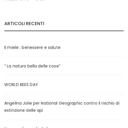
r
r
e
e
ARTICOLI RECENTI
z
z
z
z
o
o
Il miele : benessere e salute
M
M
i
a
” La natura bella delle cose”
n
x
WORLD BEES DAY
Angelina Jolie per National Geographic contro il rischio di
estinzione delle api