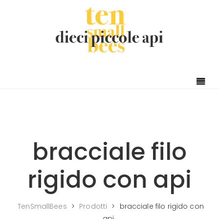
Skip to content
bracciale filo
rigido con api
TenSmallBees
>
Prodotti
>
bracciale filo rigido con
api