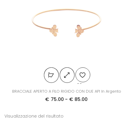
Q
BRACCIALE APERTO A FILO RIGIDO CON DUE API In Argento
u
F
€
75.00
-
€
85.00
e
a
s
s
Visualizzazione del risultato
t
c
o