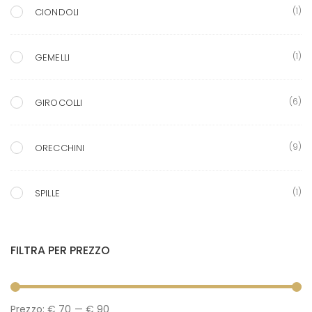
(1)
CIONDOLI
(1)
GEMELLI
(6)
GIROCOLLI
(9)
ORECCHINI
(1)
SPILLE
FILTRA PER PREZZO
P
P
Prezzo:
€ 70
—
€ 90