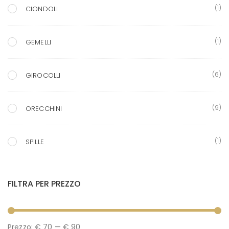
(1)
CIONDOLI
(1)
GEMELLI
(6)
GIROCOLLI
(9)
ORECCHINI
(1)
SPILLE
FILTRA PER PREZZO
P
P
Prezzo:
€ 70
—
€ 90