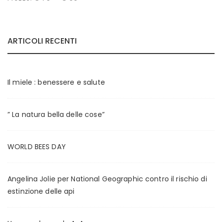
r
r
e
e
ARTICOLI RECENTI
z
z
z
z
o
o
Il miele : benessere e salute
M
M
i
a
” La natura bella delle cose”
n
x
WORLD BEES DAY
Angelina Jolie per National Geographic contro il rischio di
estinzione delle api