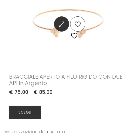
BRACCIALE APERTO A FILO RIGIDO CON DUE
API In Argento
F
€
75.00
-
€
85.00
a
Q
s
SCEGLI
u
c
e
i
Visualizzazione del risultato
s
a