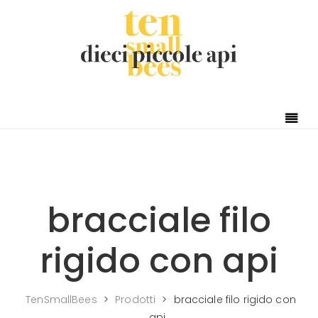
Skip to content
bracciale filo
rigido con api
TenSmallBees
>
Prodotti
>
bracciale filo rigido con
api