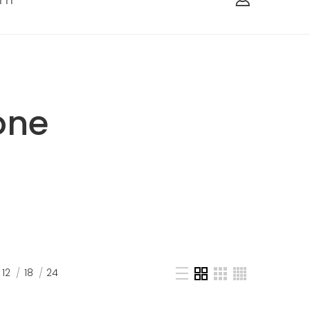
TI
one
12
18
24