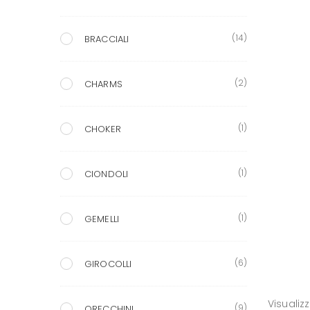
(14)
BRACCIALI
(2)
CHARMS
(1)
CHOKER
(1)
CIONDOLI
(1)
GEMELLI
(6)
GIROCOLLI
Visualiz
(9)
ORECCHINI