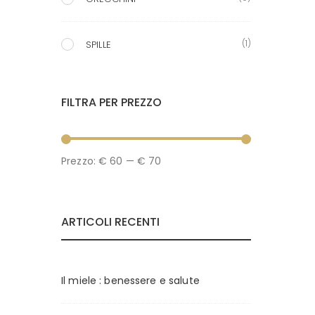
(1)
SPILLE
FILTRA PER PREZZO
P
P
Prezzo:
€ 60
—
€ 70
r
r
e
e
ARTICOLI RECENTI
z
z
z
z
o
o
Il miele : benessere e salute
M
M