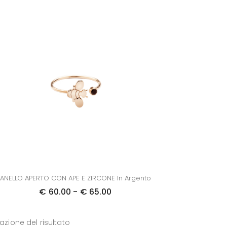
ANELLO APERTO CON APE E ZIRCONE In Argento
F
€
60.00
-
€
65.00
a
s
zazione del risultato