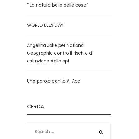
i
a
” La natura bella delle cose”
n
x
WORLD BEES DAY
Angelina Jolie per National
Geographic contro il rischio di
estinzione delle api
Una parola con la A. Ape
CERCA
Search