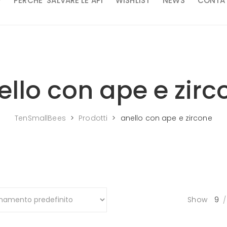
P
PERCHE’ SALVARE LE API
WISHLIST
NEWS
CONTAT
ello con ape e zirc
TenSmallBees
>
Prodotti
>
anello con ape e zircone
Show
9