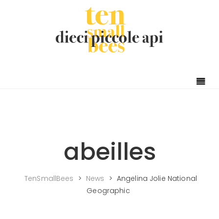
Skip to content
abeilles
TenSmallBees
>
News
>
Angelina Jolie National
Geographic