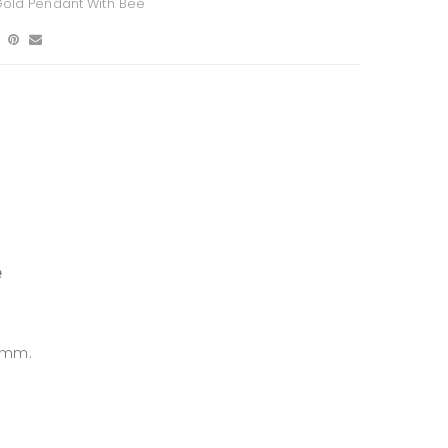
old Pendant With Bee
e
2 mm.