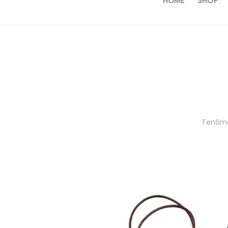
HOME
SHOP
TenSma