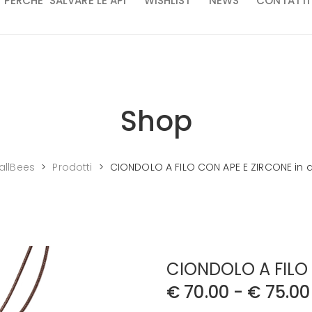
PERCHE’ SALVARE LE API
WISHLIST
NEWS
CONTATTI
Shop
llBees
>
Prodotti
>
CIONDOLO A FILO CON APE E ZIRCONE in 
CIONDOLO A FILO 
€
70.00
-
€
75.00