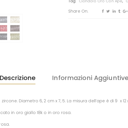
Tag:
Ciondolo Oro Con Ape
,
G
Share On:
Descrizione
Informazioni Aggiuntiv
zircone. Diametro 6, 2 cm x 7, 5. La misura dell’ape è di 9 x 1
ato in oro giallo 18k o in oro rosa.
 rosa.