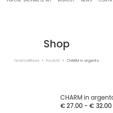
P
PERCHE’ SALVARE LE API
WISHLIST
NEWS
CONTAT
Shop
TenSmallBees
>
Prodotti
>
CHARM in argento
CHARM in argent
€
27.00
-
€
32.00