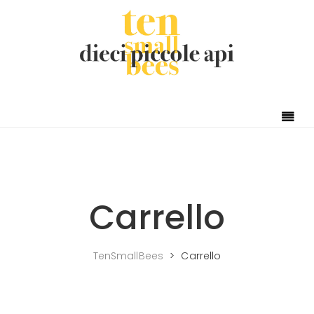
Skip to content
Carrello
TenSmallBees
>
Carrello