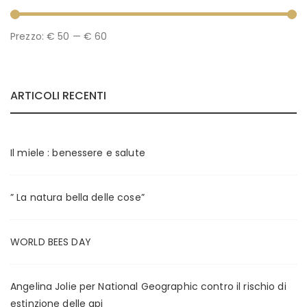
P
P
Prezzo:
€ 50
—
€ 60
r
r
e
e
ARTICOLI RECENTI
z
z
z
z
o
o
Il miele : benessere e salute
M
M
i
a
” La natura bella delle cose”
n
x
WORLD BEES DAY
Angelina Jolie per National Geographic contro il rischio di
estinzione delle api