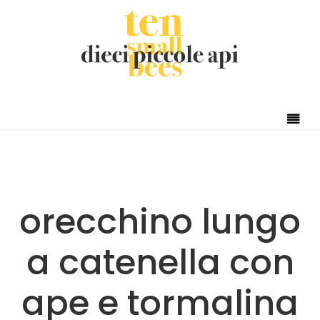
Skip to content
orecchino lungo
a catenella con
ape e tormalina