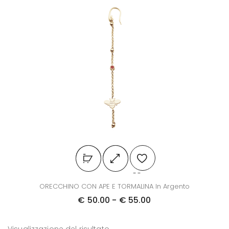
Q
ORECCHINO CON APE E TORMALINA In Argento
u
F
€
50.00
-
€
55.00
e
a
s