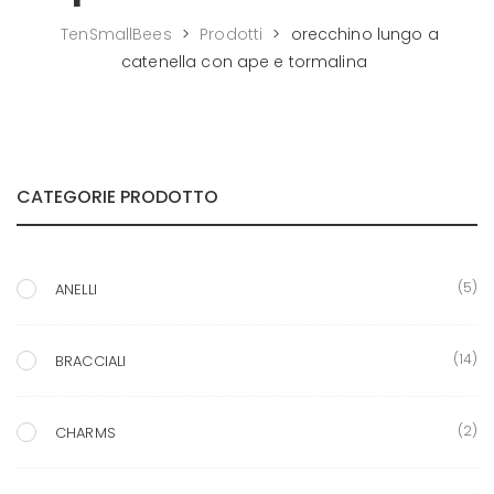
TenSmallBees
>
Prodotti
>
orecchino lungo a
catenella con ape e tormalina
CATEGORIE PRODOTTO
(5)
ANELLI
(14)
BRACCIALI
(2)
CHARMS