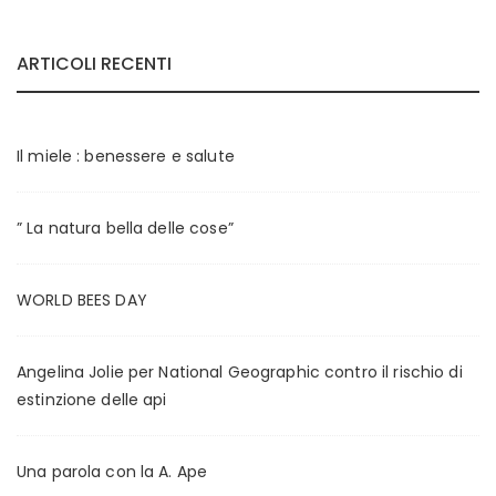
r
r
e
e
ARTICOLI RECENTI
z
z
z
z
o
o
Il miele : benessere e salute
M
M
i
a
” La natura bella delle cose”
n
x
WORLD BEES DAY
Angelina Jolie per National Geographic contro il rischio di
estinzione delle api
Una parola con la A. Ape