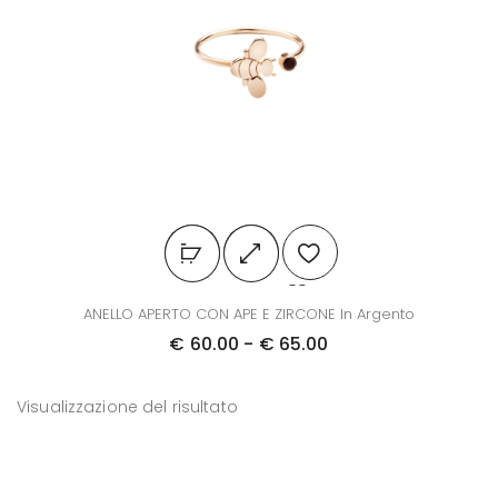
Q
ANELLO APERTO CON APE E ZIRCONE In Argento
u
F
€
60.00
-
€
65.00
e
a
s
s
Visualizzazione del risultato
t
c
o
i
p