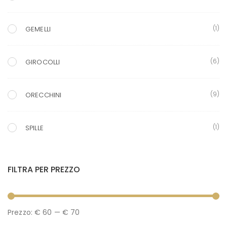
(1)
GEMELLI
(6)
GIROCOLLI
(9)
ORECCHINI
(1)
SPILLE
FILTRA PER PREZZO
P
P
Prezzo:
€ 60
—
€ 70